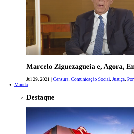
Marcelo Ziguezagueia e, Agora, En
Jul 29, 2021
|
Censura
,
Comunicação Social
,
Justiça
,
Por
Mundo
Destaque