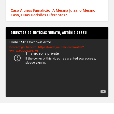
Caso Alunos Famalicão: A Mesma Juíza, o Mesmo
Caso, Duas Decisões Diferentes?
DIRECTOR DO NOTÍCIAS VIRIATO, ANTÓNIO ABREU
Reprodutor
Code 150: Unknown error.
de
Descarregar ficheiro: https://www.youtube.com/watch?
v=n_tG9uDDdZ0&_=1
vídeo