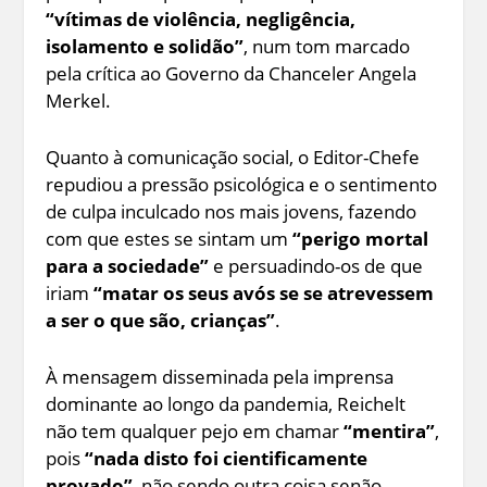
“vítimas de violência, negligência,
isolamento e solidão”
, num tom marcado
pela crítica ao Governo da Chanceler Angela
Merkel.
Quanto à comunicação social, o Editor-Chefe
repudiou a pressão psicológica e o sentimento
de culpa inculcado nos mais jovens, fazendo
com que estes se sintam um
“perigo mortal
para a sociedade”
e persuadindo-os de que
iriam
“matar os seus avós se se atrevessem
a ser o que são, crianças”
.
À mensagem disseminada pela imprensa
dominante ao longo da pandemia, Reichelt
não tem qualquer pejo em chamar
“mentira”
,
pois
“nada disto foi cientificamente
provado”
, não sendo outra coisa senão