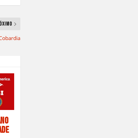
óximo
 Cobardia
ano
ade