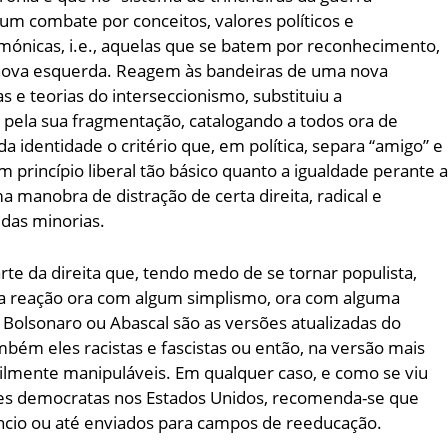
um combate por conceitos, valores políticos e
mónicas, i.e., aquelas que se batem por reconhecimento,
 nova esquerda. Reagem às bandeiras de uma nova
as e teorias do interseccionismo, substituiu a
 pela sua fragmentação, catalogando a todos ora de
a identidade o critério que, em política, separa “amigo” e
m princípio liberal tão básico quanto a igualdade perante 
ma manobra de distração de certa direita, radical e
 das minorias.
te da direita que, tendo medo de se tornar populista,
ta reação ora com algum simplismo, ora com alguma
Bolsonaro ou Abascal são as versões atualizadas do
mbém eles racistas e fascistas ou então, na versão mais
ilmente manipuláveis. Em qualquer caso, e como se viu
res democratas nos Estados Unidos, recomenda-se que
êncio ou até enviados para campos de reeducação.