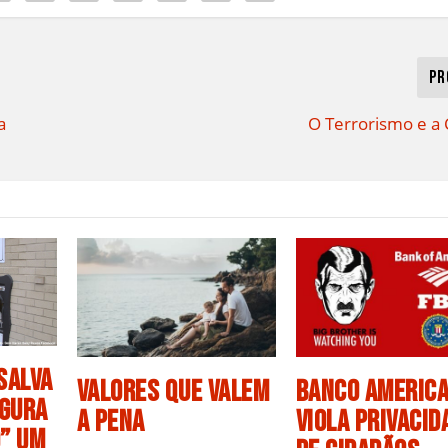
Pr
a
O Terrorismo e a
 Salva
Valores que Valem
Banco Americ
egura
a Pena
Viola Privacid
” Um