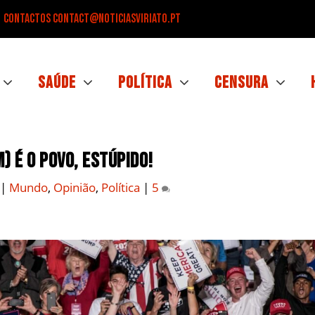
Contactos
contact@noticiasviriato.pt
Saúde
Política
Censura
) é o Povo, Estúpido!
|
Mundo
,
Opinião
,
Política
|
5