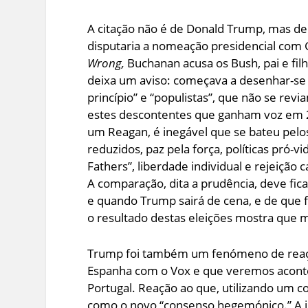
A citação não é de Donald Trump, mas de
disputaria a nomeação presidencial com
Wrong,
Buchanan acusa os Bush, pai e fil
deixa um aviso: começava a desenhar-se
princípio” e “populistas”, que não se rev
estes descontentes que ganham voz em 
um Reagan, é inegável que se bateu pelos
reduzidos, paz pela força, políticas pró-v
Fathers”, liberdade individual e rejeição
A comparação, dita a prudência, deve fi
e quando Trump sairá de cena, e de que
o resultado destas eleições mostra que
Trump foi também um fenómeno de reação
Espanha com o Vox e que veremos acont
Portugal. Reação ao que, utilizando um c
como o novo “consenso hegemónico.” A ir