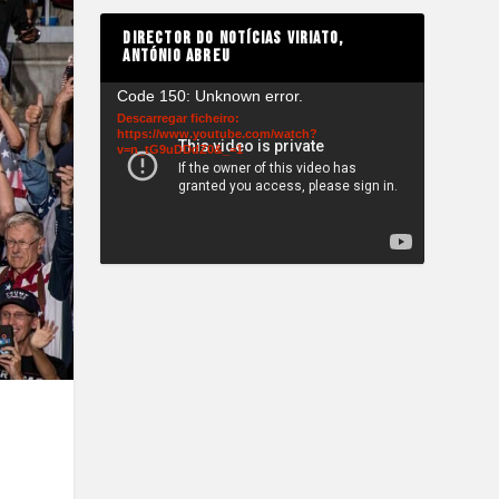
DIRECTOR DO NOTÍCIAS VIRIATO,
ANTÓNIO ABREU
Reprodutor
Code 150: Unknown error.
de
Descarregar ficheiro:
https://www.youtube.com/watch?
vídeo
v=n_tG9uDDdZ0&_=1