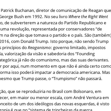
 Patrick Buchanan, diretor de comunicação de Reagan qu
 George Bush em 1992. No seu livro
Where the Right Went
ho, de subverterem a natureza do Partido Republicano e
 uma revolução, representada por conservadores “de
iam na direção que tomava o partido e o país. São (também
2016, com Donald Trump. Isto porque, não sendo Trump
 princípios do
Reaganismo
: governo limitado, impostos
ida, valorização da visão e sabedoria dos “Founding
 categórica já não do comunismo, mas das suas derivantes.
car por aqui, num momento em que não é ainda certo com
 forma isso poderá impactar a democracia americana. Mas
 mesmo que Trump passe, o “Trumpismo” não passará.
, que se reproduziria no Brasil com Bolsonaro, em
ecer, em maior ou menor escala, com André Ventura em
onceito de um dos ideólogos das novas esquerdas, é visto
onia é que no “sistema de trincheiras da guerra