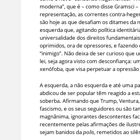
moderna”, que é – como disse Gramsci – 
representação, as correntes contra-hege
são hoje as que desafiam os ditames da
esquerda que, agitando política identitári
universalidade dos direitos fundamentais
oprimidos, ora de opressores, e fazendo d
“inimigo”. Não deixa de ser curioso que u
lei, seja agora visto com desconfiança: u
xenófoba, que visa perpetuar a opressão
A esquerda, a não esquerda e até uma par
abdicou de ser popular têm reagido a es
soberba. Afirmando que Trump, Ventura, 
fascismo, e os seus seguidores ou são ta
magnânima, ignorantes descontentes fac
recentemente pelas afirmações de ilust
sejam banidos da
polis
, remetidos ao sil