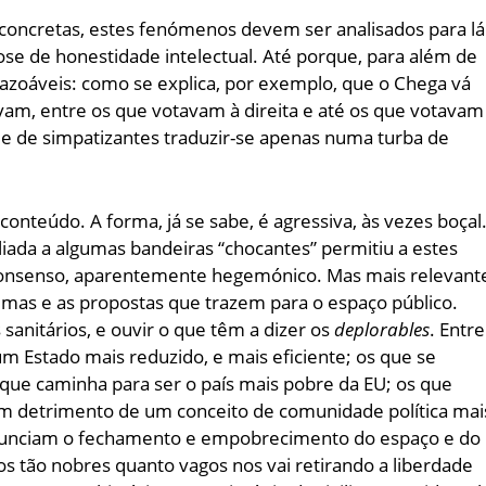
concretas, estes fenómenos devem ser analisados para lá
ose de honestidade intelectual. Até porque, para além de
zoáveis: como se explica, por exemplo, que o Chega vá
vam, entre os que votavam à direita e até os que votavam
de de simpatizantes traduzir-se apenas numa turba de
conteúdo. A forma, já se sabe, é agressiva, às vezes boçal
aliada a algumas bandeiras “chocantes” permitiu a estes
 consenso, aparentemente hegemónico. Mas mais relevant
temas e as propostas que trazem para o espaço público.
 sanitários, e ouvir o que têm a dizer os
deplorables
. Entre
m Estado mais reduzido, e mais eficiente; os que se
 que caminha para ser o país mais pobre da EU; os que
 em detrimento de um conceito de comunidade política mai
denunciam o fechamento e empobrecimento do espaço e do
s tão nobres quanto vagos nos vai retirando a liberdade