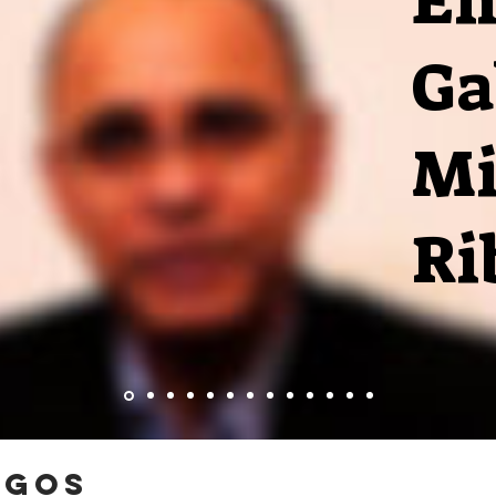
En
Ga
Mi
Ri
igos