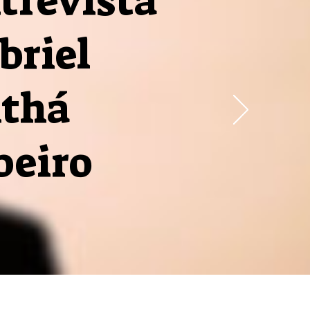
trevista
briel
thá
beiro