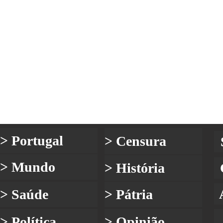
> Portugal
> Censura
> Mundo
> História
> Saúde
> Pátria
> Política
> Opinião